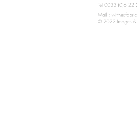
Tel 0033 (0)6 22
Mail :
wittner.fab
© 2022 Images & 