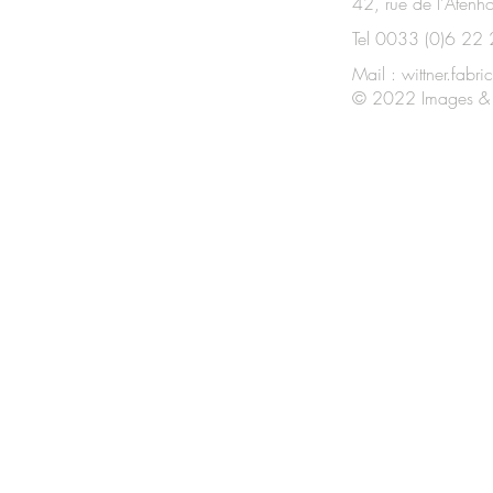
42, rue de l'Atenh
Tel 0033 (0)6 22
Mail :
wittner.fab
© 2022 Images & 